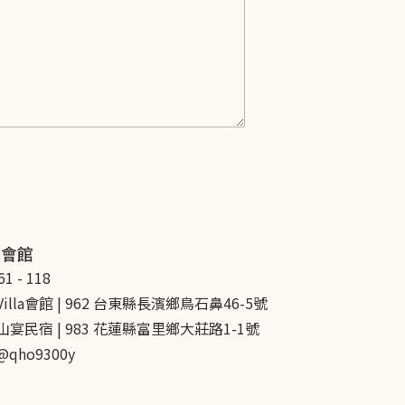
米會館
61 - 118
illa會館 | 962 台東縣長濱鄉鳥石鼻46-5號
宴民宿 | 983 花蓮縣富里鄉大莊路1-1號
 @qho9300y