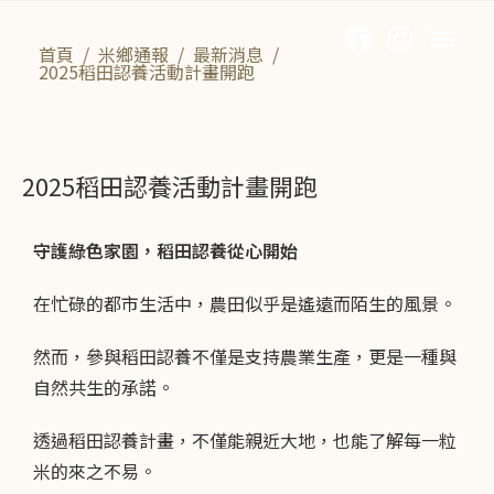
御皇米故事
米鄉通報
民宿資訊
線上商店
聯絡我們
首頁
/
米鄉通報
/
最新消息
/
2025稻田認養活動計畫開跑
2025稻田認養活動計畫開跑
守護綠色家園，稻田認養從心開始
在忙碌的都市生活中，農田似乎是遙遠而陌生的風景。
然而，參與稻田認養不僅是支持農業生產，更是一種與
自然共生的承諾。
透過稻田認養計畫，不僅能親近大地，也能了解每一粒
米的來之不易。